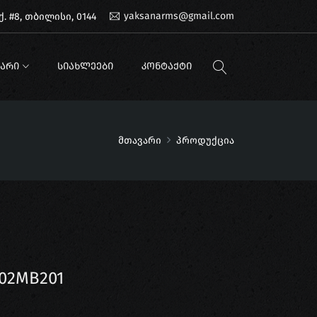
yaksanarms@gmail.com
. #8, თბილისი, 0144
ᲐᲠᲘ
ᲡᲘᲐᲮᲚᲔᲔᲑᲘ
ᲙᲝᲜᲢᲐᲥᲢᲘ
მთავარი
პროდუქცია
 02MB201