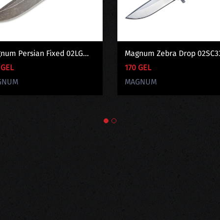
num Persian Fixed 02LG...
Magnum Zebra Drop 02SC3
 GEL
170 GEL
GNUM
MAGNUM