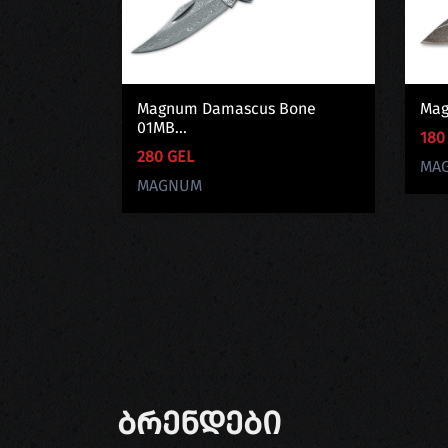
Magnum Damascus Bone
Mag
01MB...
180
280 GEL
MA
MAGNUM
Ბრენდები