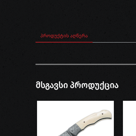
ᲞᲠᲝᲓᲣᲥᲢᲘᲡ ᲐᲦᲬᲔᲠᲐ
Მსგავსი Პროდუქცია