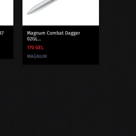
37
Magnum Combat Dagger
Magnum Ca
02GL...
170 GEL
170 GEL
MAGNUM
MAGNUM