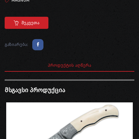
MAGNUM
Შეკვეთა
გაზიარება:
ᲞᲠᲝᲓᲣᲥᲢᲘᲡ ᲐᲦᲬᲔᲠᲐ
Მსგავსი Პროდუქცია