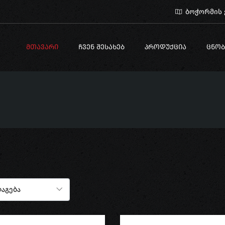
ბოჭორმის ქ
ᲛᲗᲐᲕᲐᲠᲘ
ᲩᲕᲔᲜ ᲨᲔᲡᲐᲮᲔᲑ
ᲞᲠᲝᲓᲣᲥᲪᲘᲐ
ᲪᲜᲝᲑ