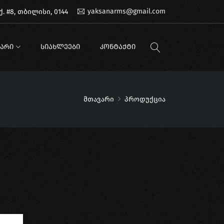
yaksanarms@gmail.com
. #8, თბილისი, 0144
ᲐᲠᲘ
ᲡᲘᲐᲮᲚᲔᲔᲑᲘ
ᲙᲝᲜᲢᲐᲥᲢᲘ
მთავარი
პროდუქცია