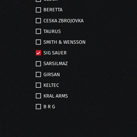
BERETTA
CESKA ZBROJOVKA
TAURUS
SMITH & WENSSON
SIG SAUER
SARSILMAZ
GIRSAN
KELTEC
KRAL ARMS
B R G