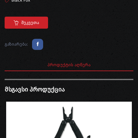
Black Fox
Შეკვეთა
გაზიარება:
ᲞᲠᲝᲓᲣᲥᲢᲘᲡ ᲐᲦᲬᲔᲠᲐ
Მსგავსი Პროდუქცია