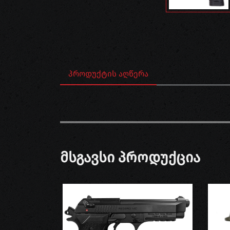
ᲞᲠᲝᲓᲣᲥᲢᲘᲡ ᲐᲦᲬᲔᲠᲐ
Მსგავსი Პროდუქცია