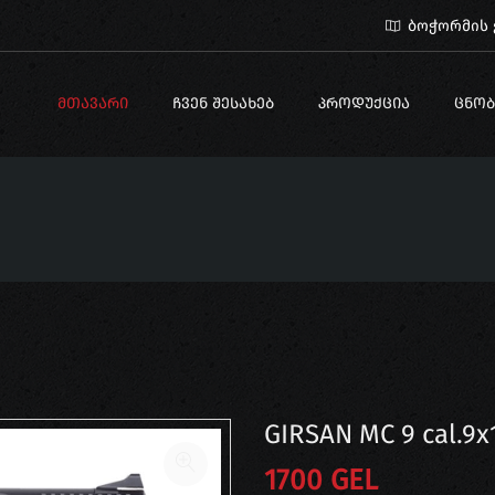
ბოჭორმის ქ
ᲛᲗᲐᲕᲐᲠᲘ
ᲩᲕᲔᲜ ᲨᲔᲡᲐᲮᲔᲑ
ᲞᲠᲝᲓᲣᲥᲪᲘᲐ
ᲪᲜᲝᲑ
GIRSAN MC 9 cal.9x
1700 GEL