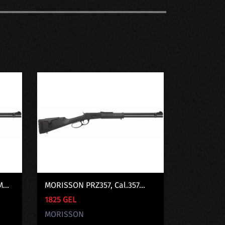
...
MORISSON PRZ357, Cal.357...
1825 GEL
MORISSON