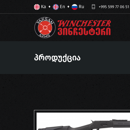
Ka
En
Ru
♦
♦
+995 599 77 06 51
Პროდუქცია