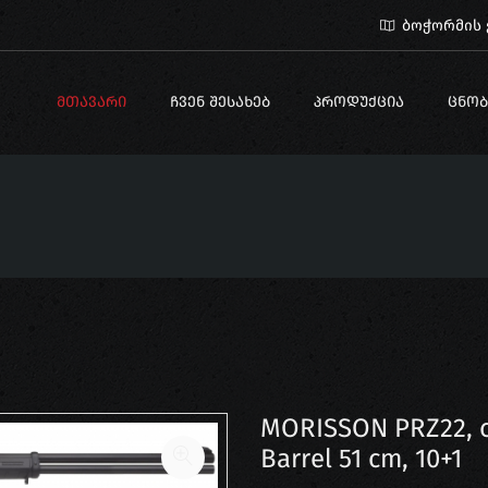
ბოჭორმის ქ
ᲛᲗᲐᲕᲐᲠᲘ
ᲩᲕᲔᲜ ᲨᲔᲡᲐᲮᲔᲑ
ᲞᲠᲝᲓᲣᲥᲪᲘᲐ
ᲪᲜᲝᲑ
MORISSON PRZ22, cal
Barrel 51 cm, 10+1