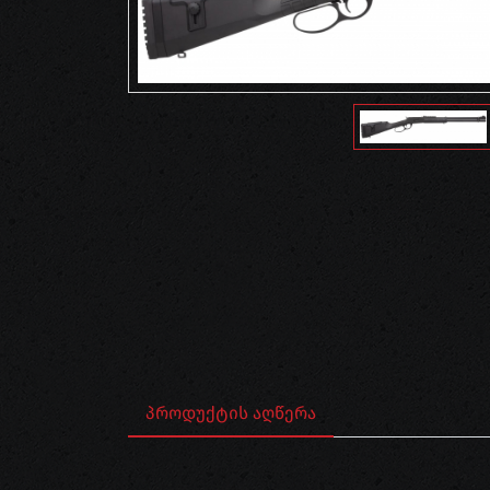
ᲞᲠᲝᲓᲣᲥᲢᲘᲡ ᲐᲦᲬᲔᲠᲐ